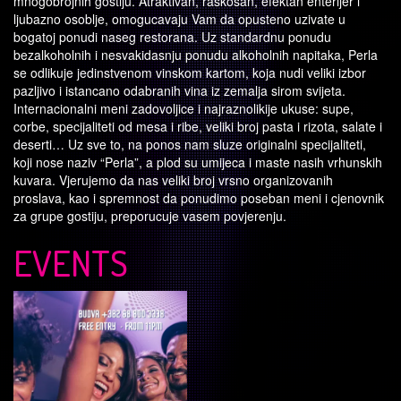
mnogobrojnih gostiju. Atraktivan, raskosan, efektan enterijer i
ljubazno osoblje, omogucavaju Vam da opusteno uzivate u
bogatoj ponudi naseg restorana. Uz standardnu ponudu
bezalkoholnih i nesvakidasnju ponudu alkoholnih napitaka, Perla
se odlikuje jedinstvenom vinskom kartom, koja nudi veliki izbor
pazljivo i istancano odabranih vina iz zemalja sirom svijeta.
Internacionalni meni zadovoljice i najraznolikije ukuse: supe,
corbe, specijaliteti od mesa i ribe, veliki broj pasta i rizota, salate i
deserti… Uz sve to, na ponos nam sluze originalni specijaliteti,
koji nose naziv “Perla”, a plod su umijeca i maste nasih vrhunskih
kuvara. Vjerujemo da nas veliki broj vrsno organizovanih
proslava, kao i spremnost da ponudimo poseban meni i cjenovnik
za grupe gostiju, preporucuje vasem povjerenju.
EVENTS