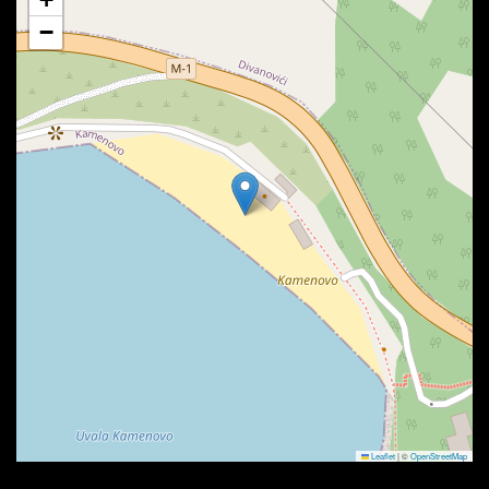
−
Leaflet
|
©
OpenStreetMap