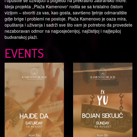
i opustite se uživajući u pogledu na prekrasno Jadransko more.
Ideja projekta ‚‚Plaža Kamenovo“ rodila se sa kristalno čistom
vizijom – stvoriti za vas, kao gosta, savršeno ljetnje odmaralište
gdje brige i problemi ne postoje. Plaža Kamenovo je oaza mira,
opuštanja i uživanja i sadrži sve što vam je potrebno da provedete
nezaboravan odmor na najposjećenijoj, najčistijoj i najljepšoj
budvanskoj plaži.
EVENTS