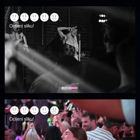
Ocijeni sliku!
Ocijeni sliku!