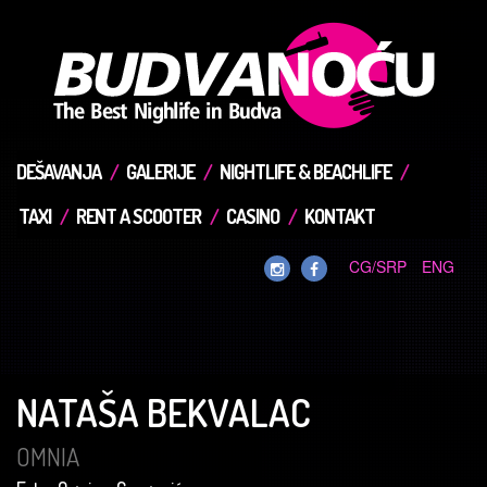
DEŠAVANJA
GALERIJE
NIGHTLIFE & BEACHLIFE
TAXI
RENT A SCOOTER
CASINO
KONTAKT
CG/SRP
ENG
NATAŠA BEKVALAC
OMNIA