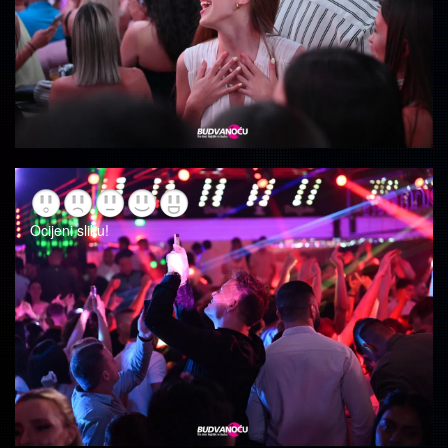
Ocijeni sliku!