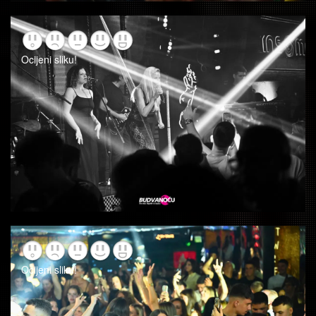
Ocijeni sliku!
Ocijeni sliku!