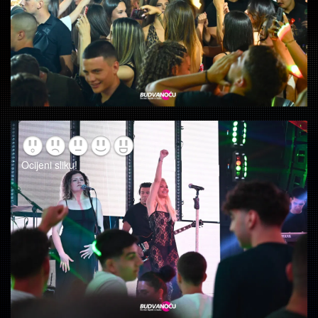
Ocijeni sliku!