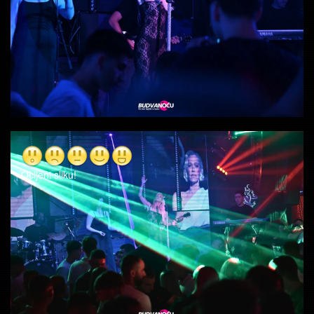
Ocijeni sliku!