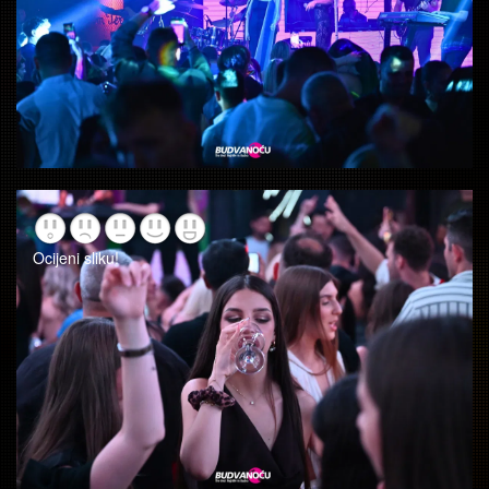
Ocijeni sliku!