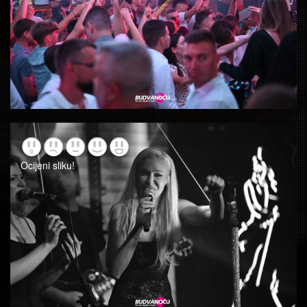
Ocijeni sliku!