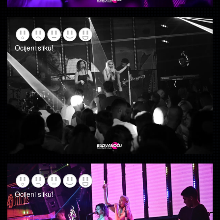
Ocijeni sliku!
Ocijeni sliku!