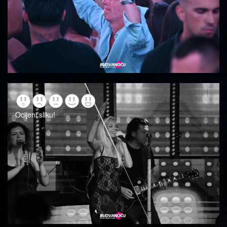
Ocijeni sliku!