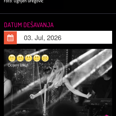
Foto: Ognjen Gregović
DATUM DEŠAVANJA
03. Jul, 2026
Ocijeni sliku!