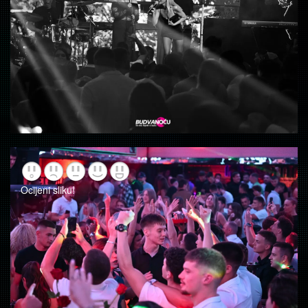
Ocijeni sliku!