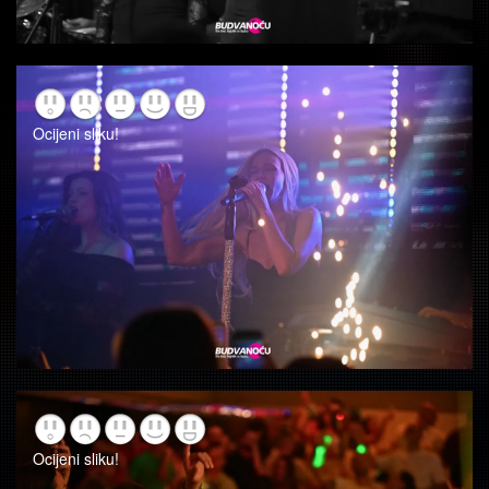
Ocijeni sliku!
Ocijeni sliku!