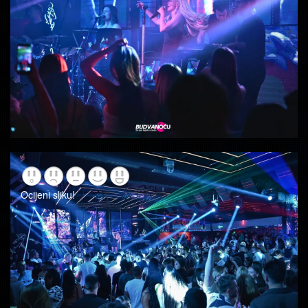
Ocijeni sliku!