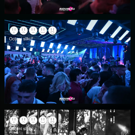
Ocijeni sliku!
Ocijeni sliku!