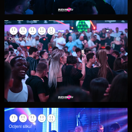
Ocijeni sliku!
Ocijeni sliku!