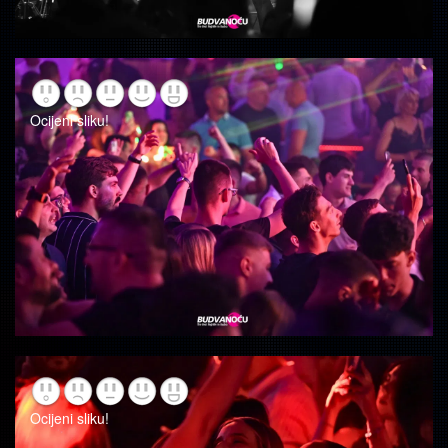
Ocijeni sliku!
Ocijeni sliku!