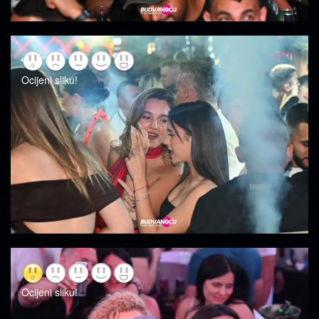
Ocijeni sliku!
Ocijeni sliku!