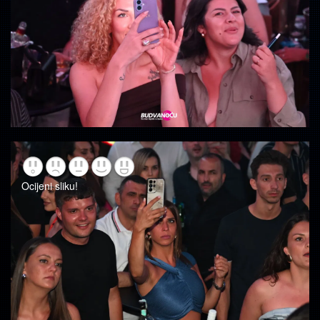
Ocijeni sliku!