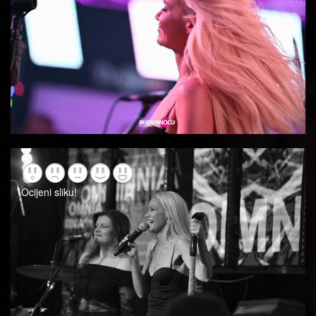
Ocijeni sliku!