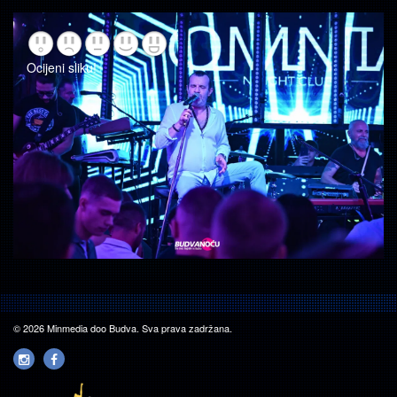
Ocijeni sliku!
© 2026 Minmedia doo Budva. Sva prava zadržana.