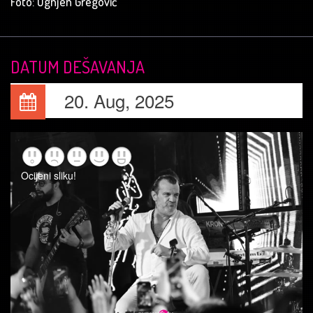
Foto: Ognjen Gregović
DATUM DEŠAVANJA
20. Aug, 2025
Ocijeni sliku!