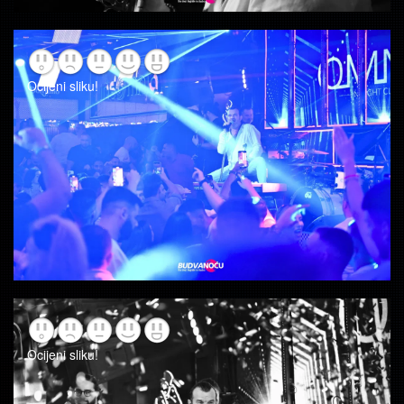
Ocijeni sliku!
Ocijeni sliku!