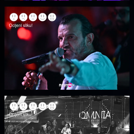
Ocijeni sliku!
Ocijeni sliku!