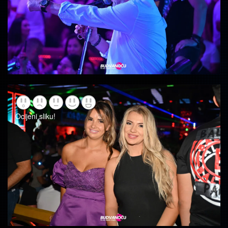
Ocijeni sliku!