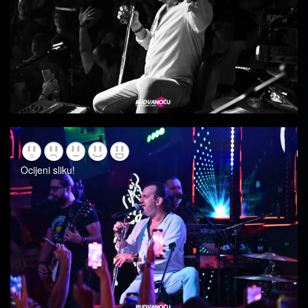
Ocijeni sliku!