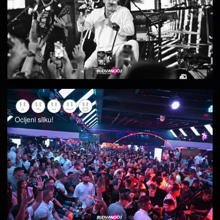
Ocijeni sliku!