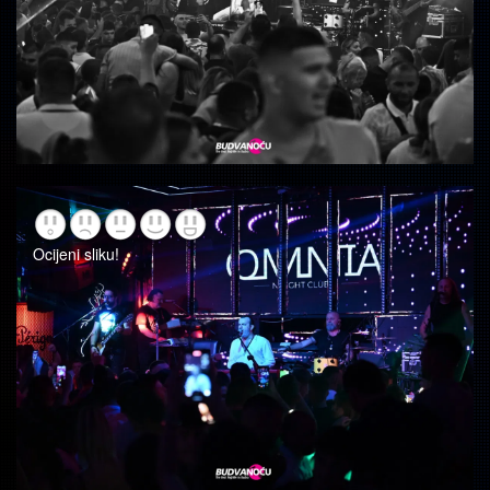
Ocijeni sliku!