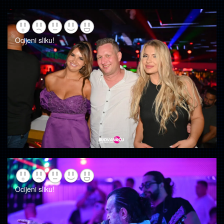
Ocijeni sliku!
Ocijeni sliku!