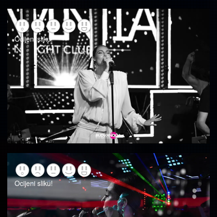
Ocijeni sliku!
Ocijeni sliku!