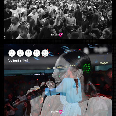
Ocijeni sliku!