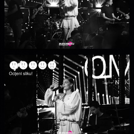
Ocijeni sliku!