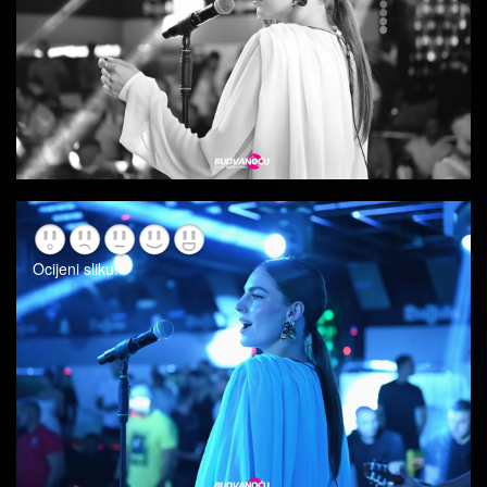
Ocijeni sliku!