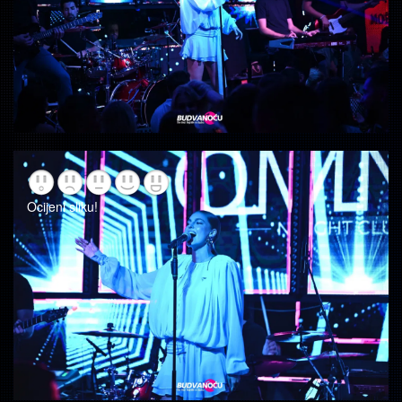
Ocijeni sliku!