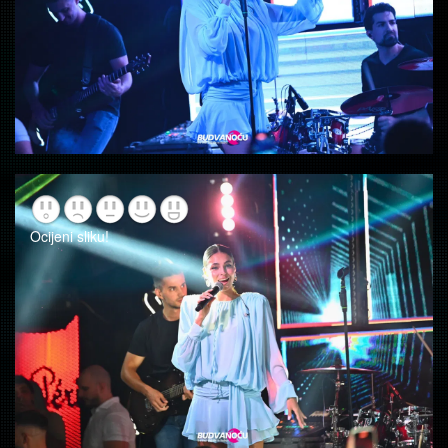
Ocijeni sliku!