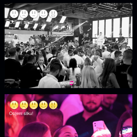
Ocijeni sliku!
Ocijeni sliku!