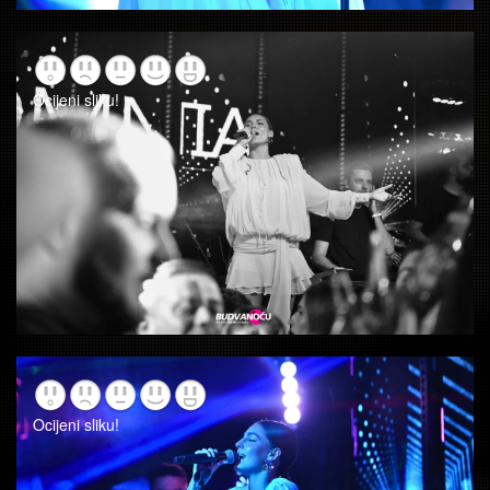
Ocijeni sliku!
Ocijeni sliku!