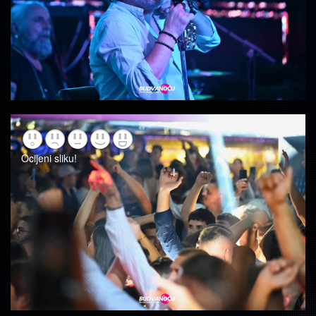
Ocijeni sliku!