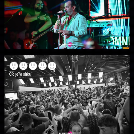
Ocijeni sliku!