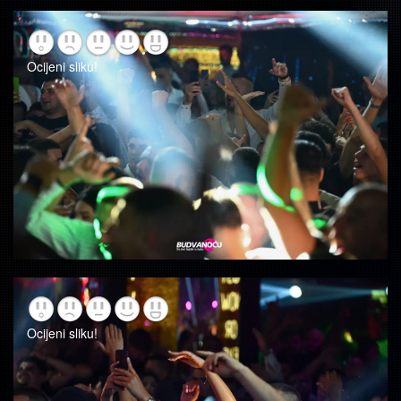
Ocijeni sliku!
Ocijeni sliku!