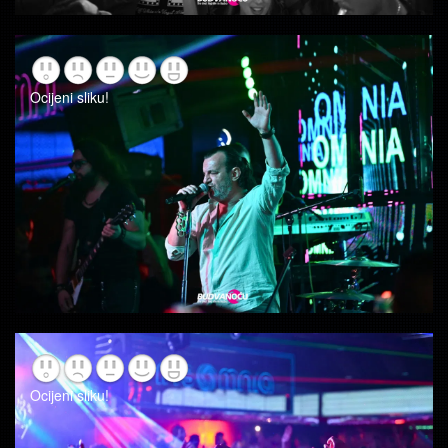
Ocijeni sliku!
Ocijeni sliku!