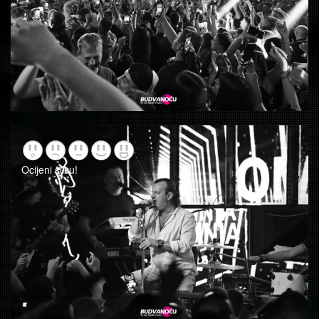
Ocijeni sliku!