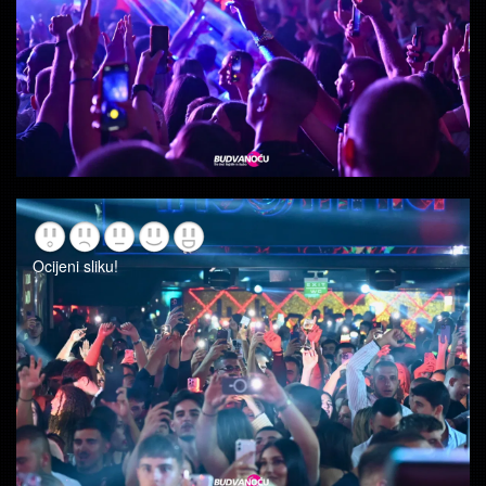
Ocijeni sliku!