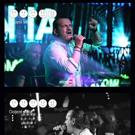
Ocijeni sliku!
Ocijeni sliku!