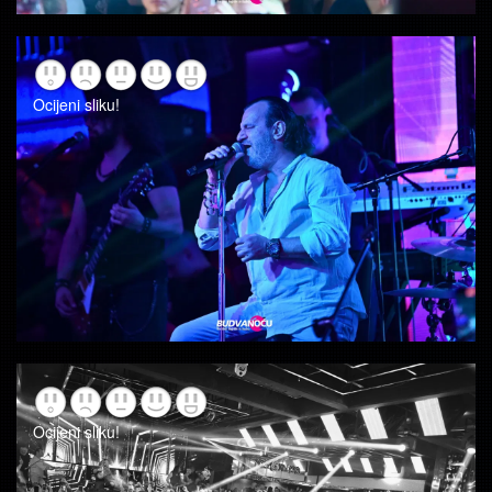
Ocijeni sliku!
Ocijeni sliku!