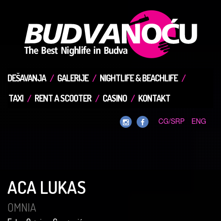
DEŠAVANJA
GALERIJE
NIGHTLIFE & BEACHLIFE
TAXI
RENT A SCOOTER
CASINO
KONTAKT
CG/SRP
ENG
ACA LUKAS
OMNIA