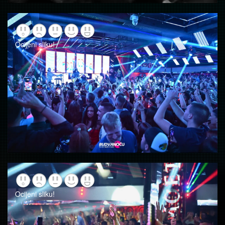
Ocijeni sliku!
Ocijeni sliku!