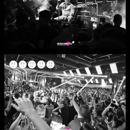
Ocijeni sliku!