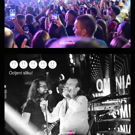
Ocijeni sliku!