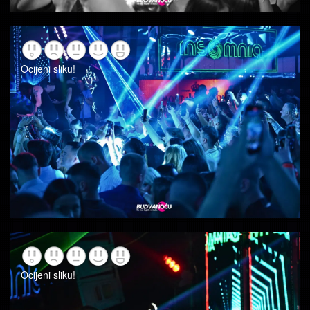
Ocijeni sliku!
Ocijeni sliku!