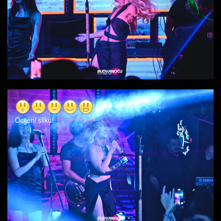
Ocijeni sliku!