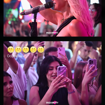
Ocijeni sliku!