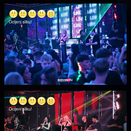
Ocijeni sliku!
Ocijeni sliku!