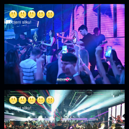
Ocijeni sliku!
Ocijeni sliku!