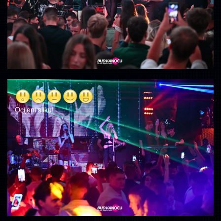
Ocijeni sliku!