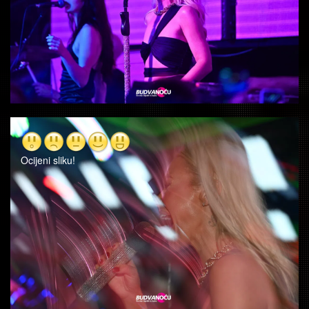
Ocijeni sliku!