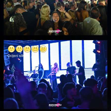
Ocijeni sliku!