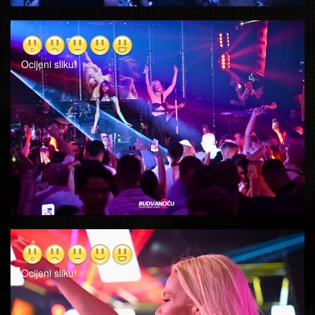
Ocijeni sliku!
Ocijeni sliku!