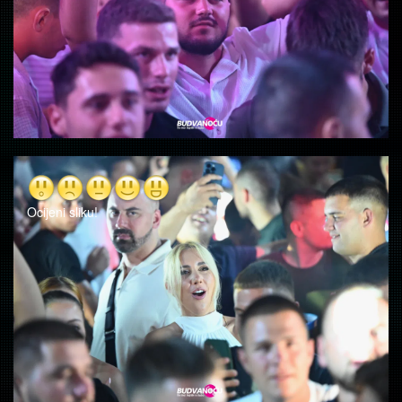
Ocijeni sliku!