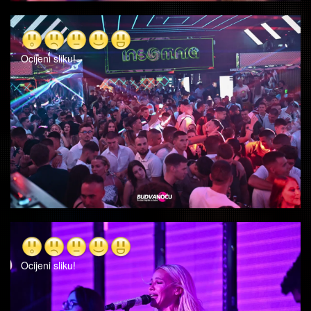
Ocijeni sliku!
Ocijeni sliku!