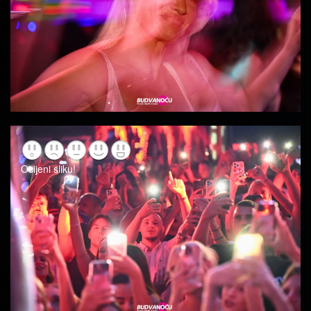
Ocijeni sliku!