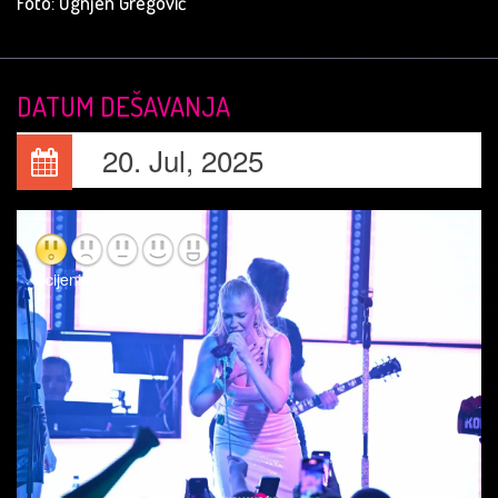
Foto: Ognjen Gregović
DATUM DEŠAVANJA
20. Jul, 2025
Ocijeni sliku!