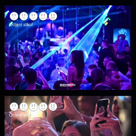
Ocijeni sliku!
Ocijeni sliku!