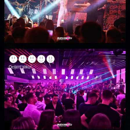
Ocijeni sliku!