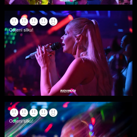
Ocijeni sliku!
Ocijeni sliku!