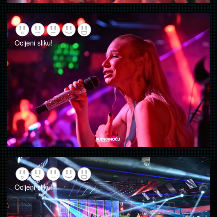
Ocijeni sliku!
Ocijeni sliku!