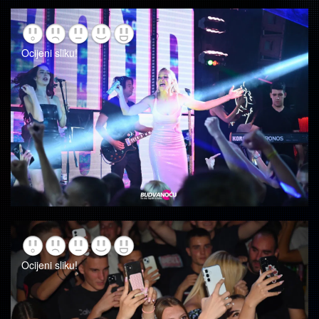
Ocijeni sliku!
Ocijeni sliku!