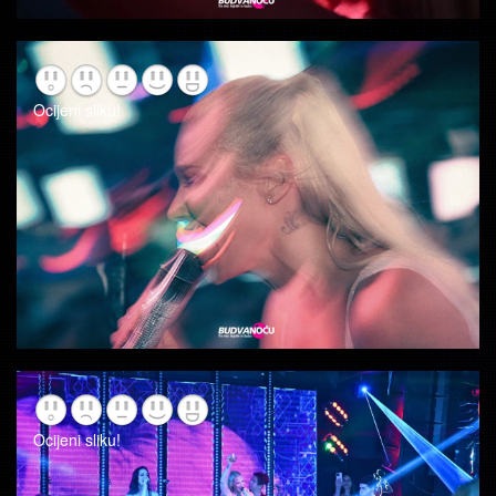
Ocijeni sliku!
Ocijeni sliku!