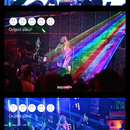
Ocijeni sliku!
Ocijeni sliku!