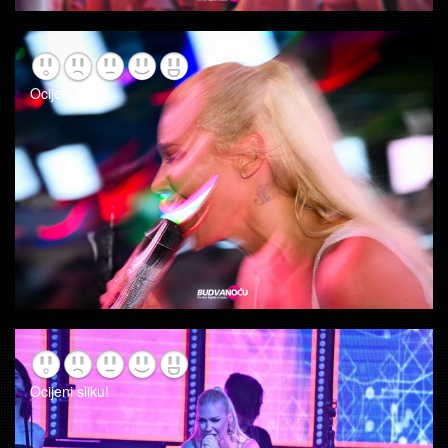
Ocijeni sliku!
Ocijeni sliku!