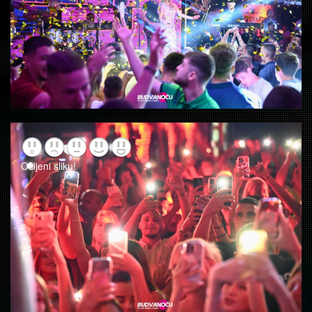
Ocijeni sliku!