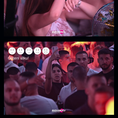
Ocijeni sliku!