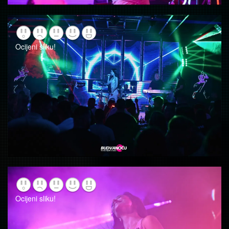
Ocijeni sliku!
Ocijeni sliku!