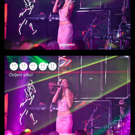
Ocijeni sliku!