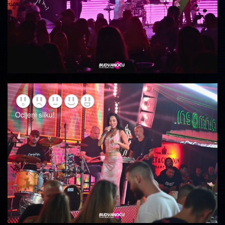
Ocijeni sliku!