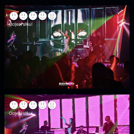
Ocijeni sliku!
Ocijeni sliku!