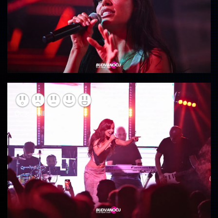
Ocijeni sliku!