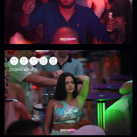
Ocijeni sliku!