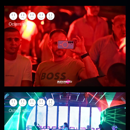
Ocijeni sliku!
Ocijeni sliku!