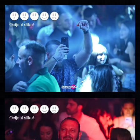
Ocijeni sliku!
Ocijeni sliku!