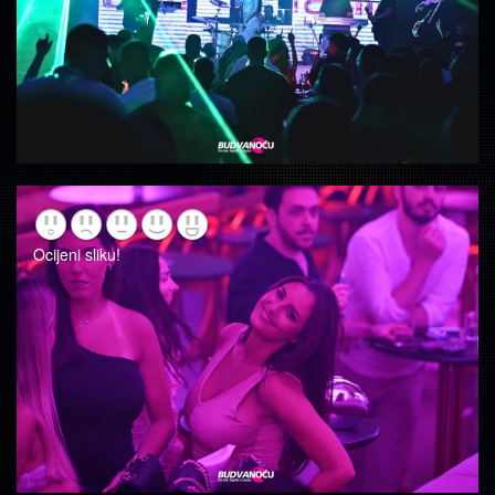
Ocijeni sliku!