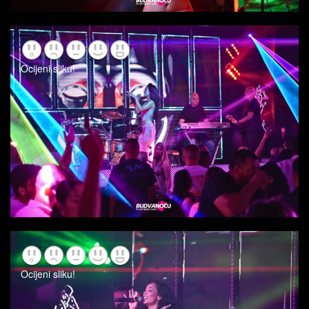
Ocijeni sliku!
Ocijeni sliku!