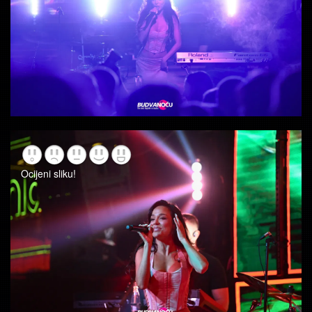
Ocijeni sliku!