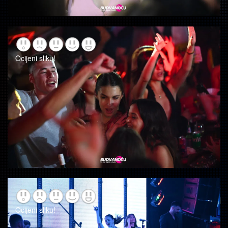
Ocijeni sliku!
Ocijeni sliku!