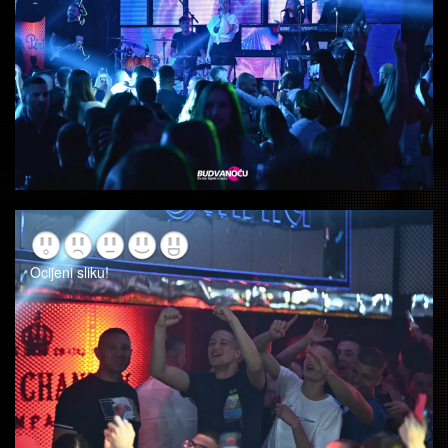
Ocijeni sliku!