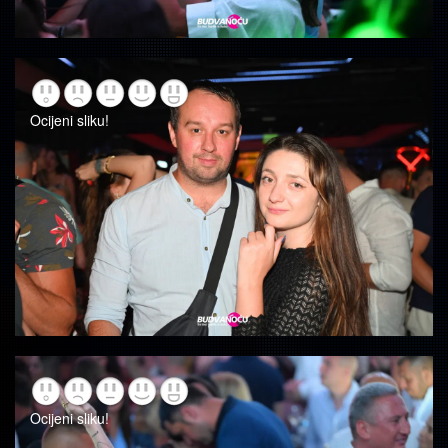
Ocijeni sliku!
Ocijeni sliku!