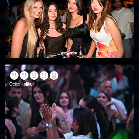
Ocijeni sliku!