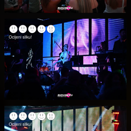
Ocijeni sliku!
Ocijeni sliku!