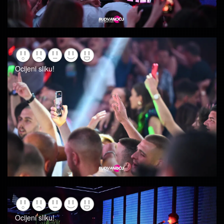
Ocijeni sliku!
Ocijeni sliku!