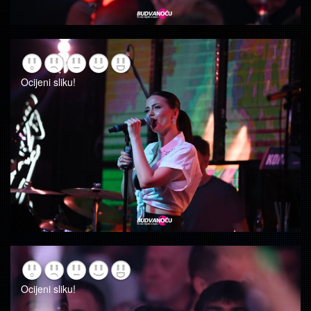
Ocijeni sliku!
Ocijeni sliku!