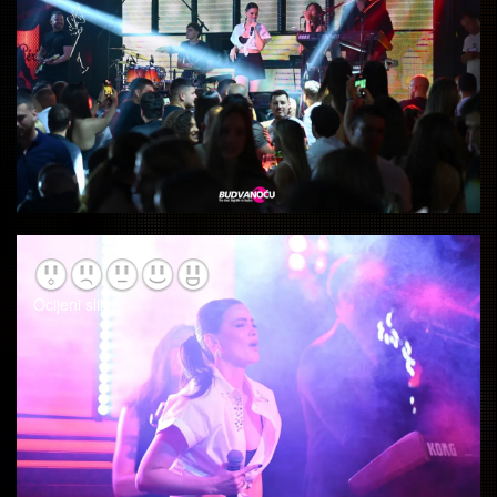
Ocijeni sliku!