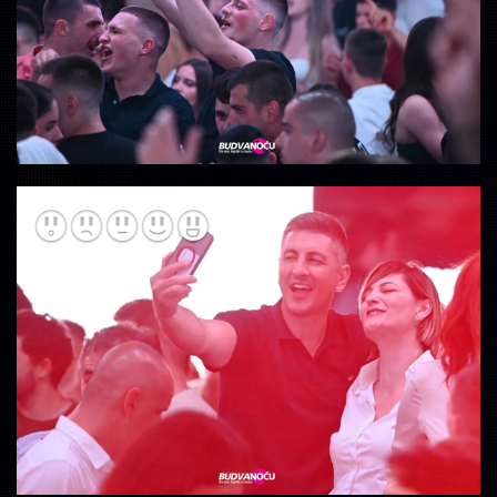
Ocijeni sliku!