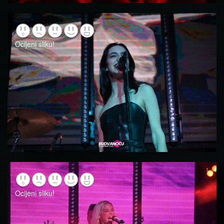
Ocijeni sliku!
Ocijeni sliku!