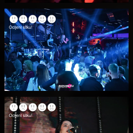
Ocijeni sliku!
Ocijeni sliku!