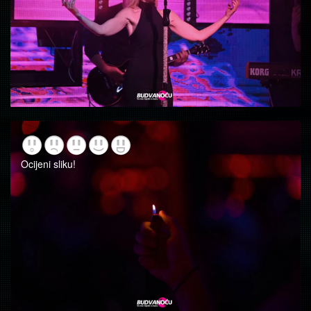
Ocijeni sliku!