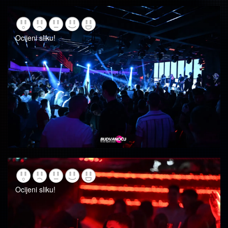
Ocijeni sliku!
Ocijeni sliku!