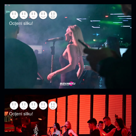
Ocijeni sliku!
Ocijeni sliku!