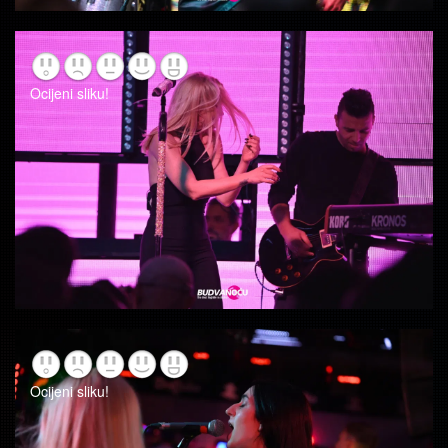
Ocijeni sliku!
Ocijeni sliku!