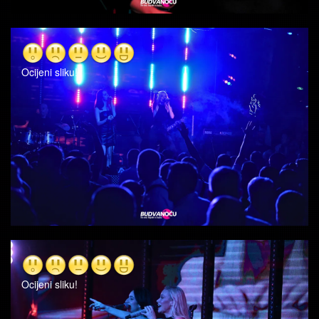
Ocijeni sliku!
Ocijeni sliku!