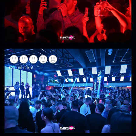
Ocijeni sliku!