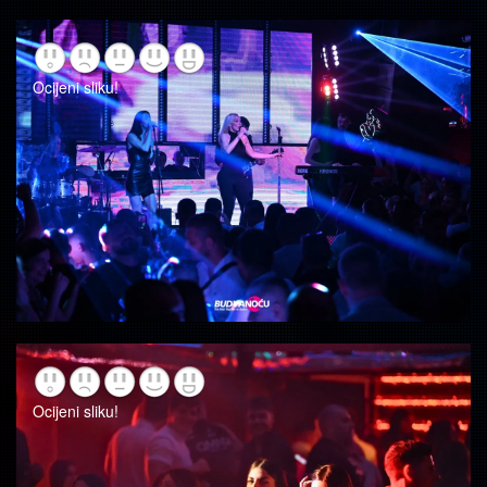
Ocijeni sliku!
Ocijeni sliku!