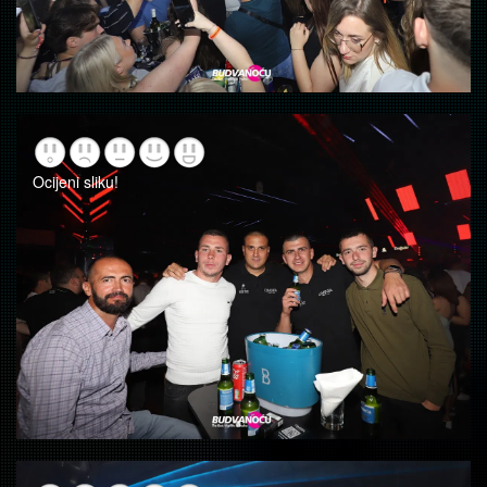
Ocijeni sliku!