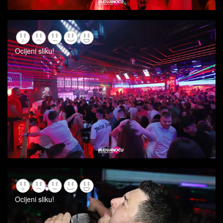
Ocijeni sliku!
Ocijeni sliku!