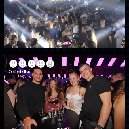
Ocijeni sliku!