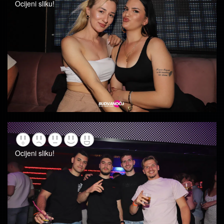
Ocijeni sliku!
Ocijeni sliku!