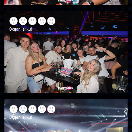
Ocijeni sliku!
Ocijeni sliku!