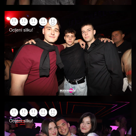
Ocijeni sliku!
Ocijeni sliku!