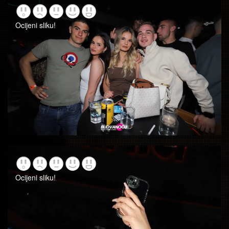
Ocijeni sliku!
Ocijeni sliku!