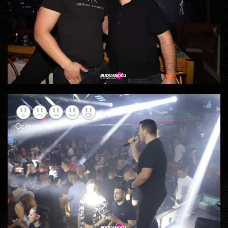
Ocijeni sliku!