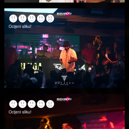
Ocijeni sliku!
Ocijeni sliku!