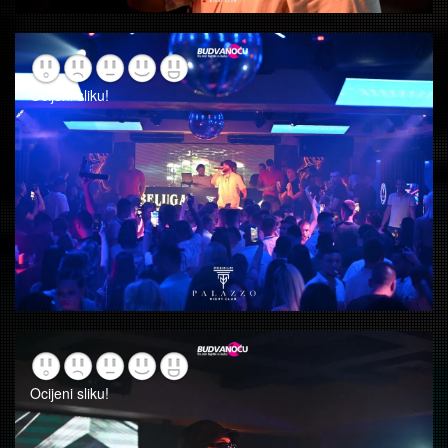
Ocijeni sliku!
Ocijeni sliku!