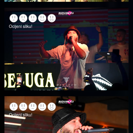
Ocijeni sliku!
Ocijeni sliku!