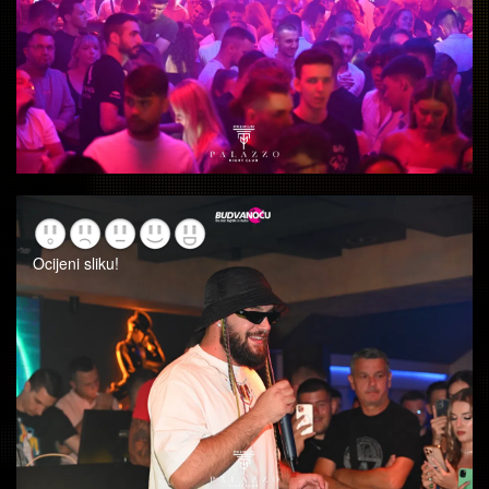
Ocijeni sliku!