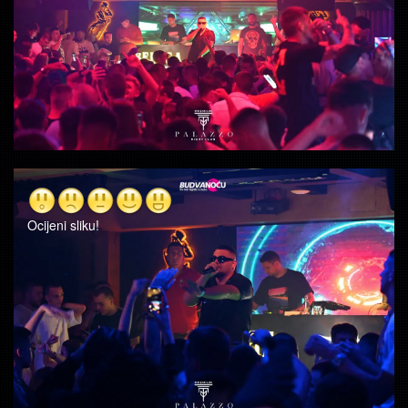
Ocijeni sliku!