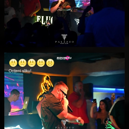
Ocijeni sliku!