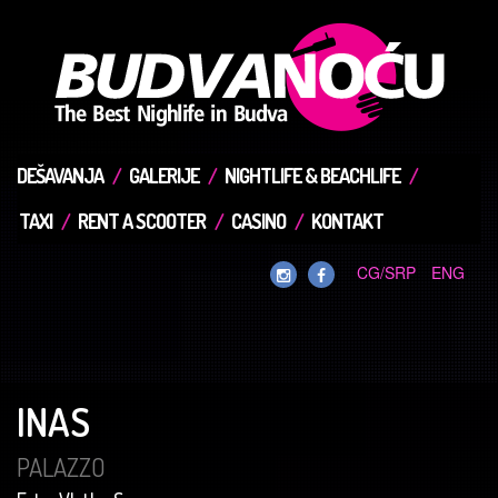
DEŠAVANJA
GALERIJE
NIGHTLIFE & BEACHLIFE
TAXI
RENT A SCOOTER
CASINO
KONTAKT
CG/SRP
ENG
INAS
PALAZZO