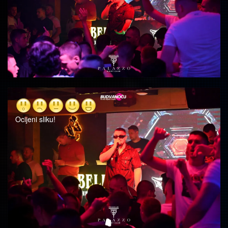
Ocijeni sliku!