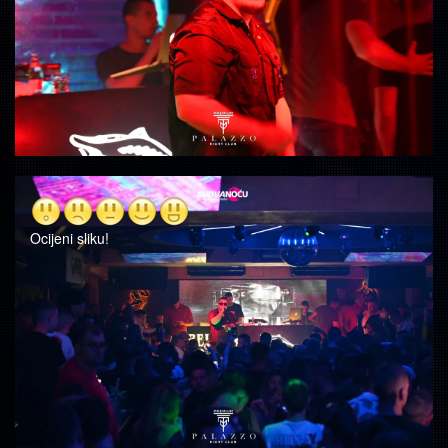
Ocijeni sliku!