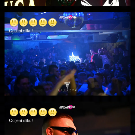
Ocijeni sliku!
Ocijeni sliku!