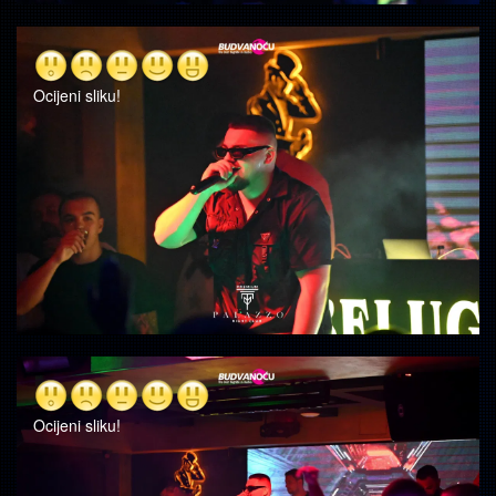
Ocijeni sliku!
Ocijeni sliku!