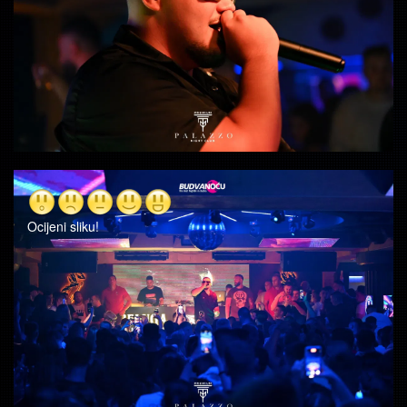
Ocijeni sliku!