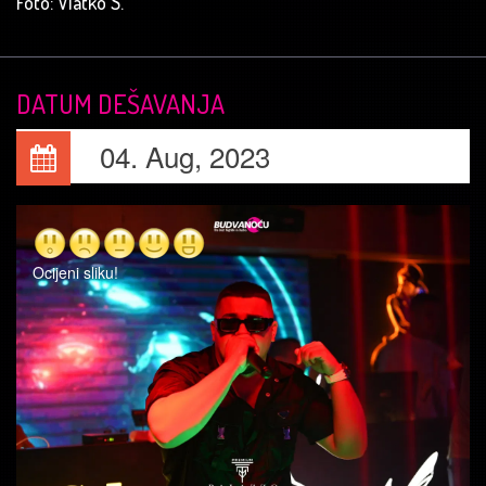
Foto: Vlatko S.
DATUM DEŠAVANJA
04. Aug, 2023
Ocijeni sliku!