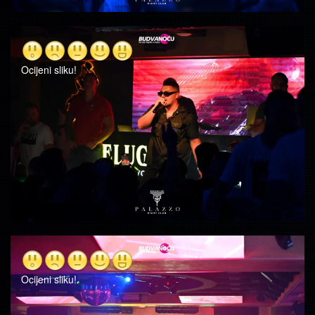
Ocijeni sliku!
Ocijeni sliku!