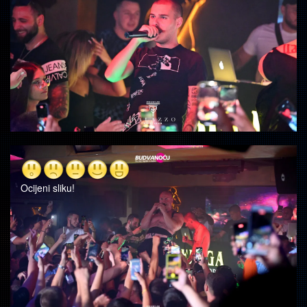
Ocijeni sliku!