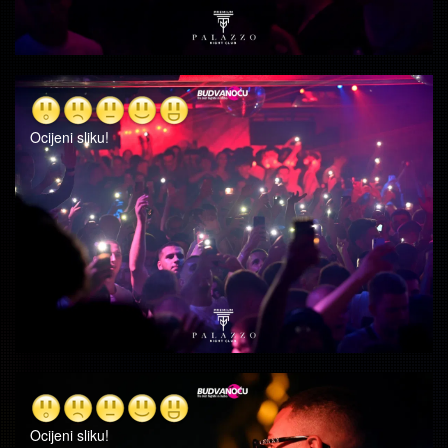
Ocijeni sliku!
Ocijeni sliku!