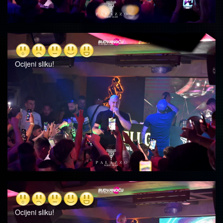
Ocijeni sliku!
Ocijeni sliku!