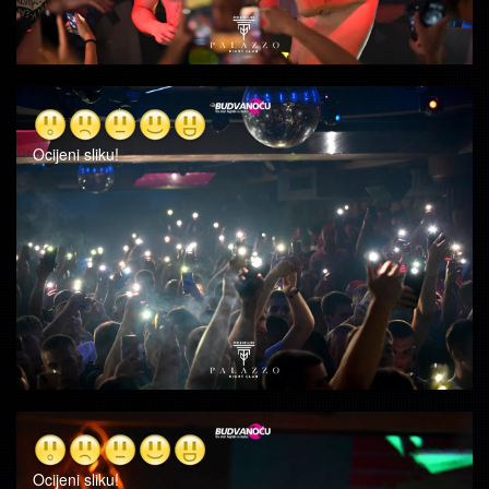
Ocijeni sliku!
Ocijeni sliku!