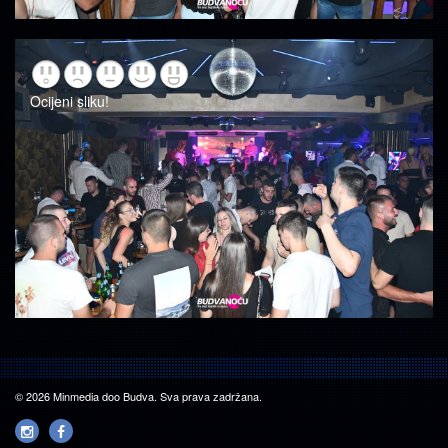
Ocijeni sliku!
© 2026 Minmedia doo Budva. Sva prava zadržana.