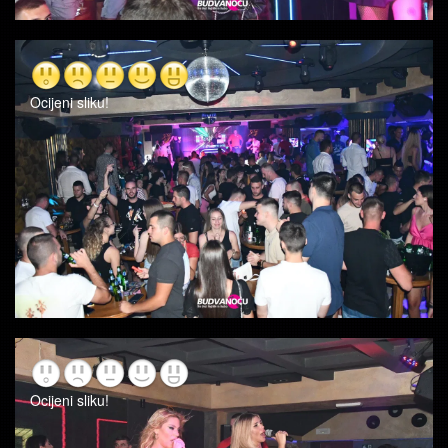
Ocijeni sliku!
Ocijeni sliku!