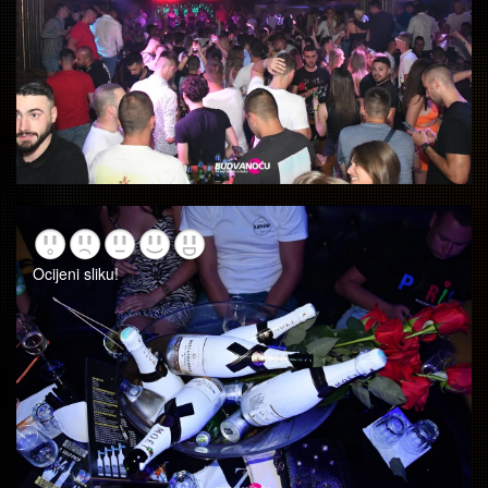
Ocijeni sliku!