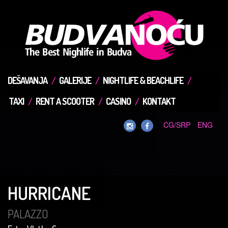
DEŠAVANJA
GALERIJE
NIGHTLIFE & BEACHLIFE
TAXI
RENT A SCOOTER
CASINO
KONTAKT
CG/SRP
ENG
HURRICANE
PALAZZO