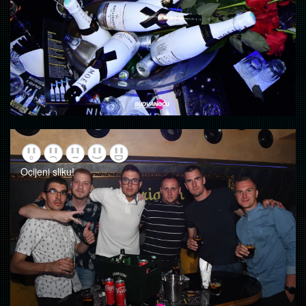
Ocijeni sliku!