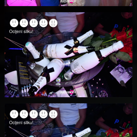
Ocijeni sliku!
Ocijeni sliku!