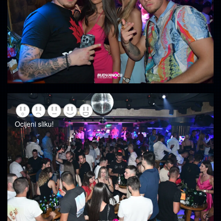
Ocijeni sliku!