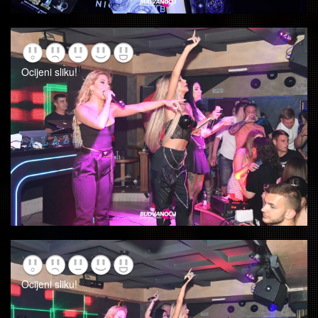
Ocijeni sliku!
Ocijeni sliku!