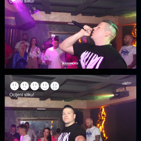
Ocijeni sliku!
Ocijeni sliku!