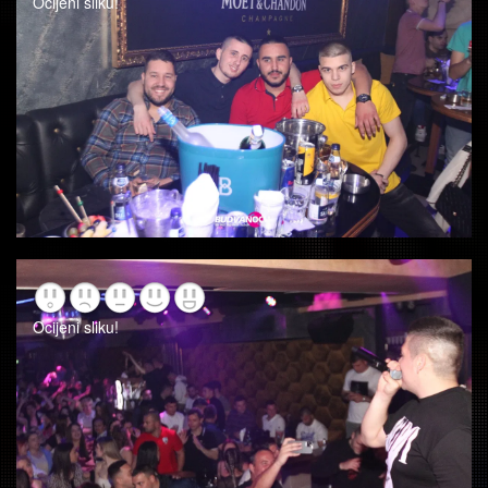
Ocijeni sliku!
Ocijeni sliku!