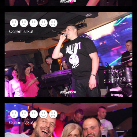
Ocijeni sliku!
Ocijeni sliku!