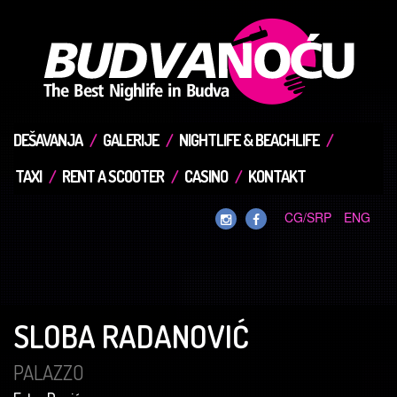
DEŠAVANJA
GALERIJE
NIGHTLIFE & BEACHLIFE
TAXI
RENT A SCOOTER
CASINO
KONTAKT
CG/SRP
ENG
SLOBA RADANOVIĆ
PALAZZO