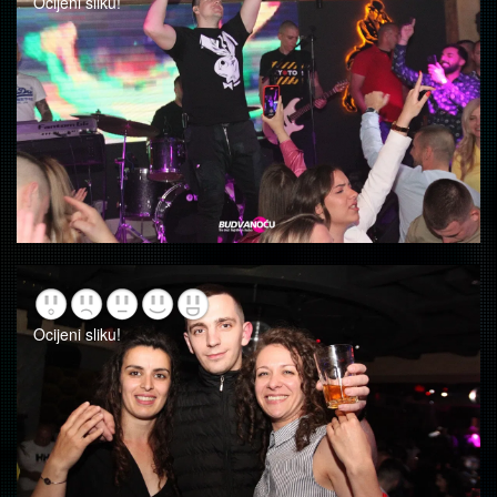
Ocijeni sliku!
Ocijeni sliku!