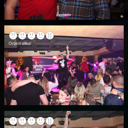
Ocijeni sliku!