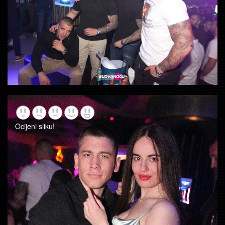
Ocijeni sliku!