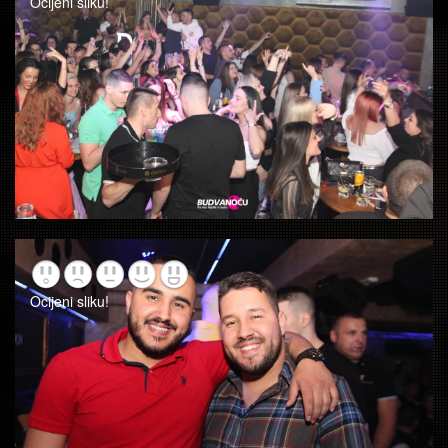
Ocijeni sliku!
Ocijeni sliku!