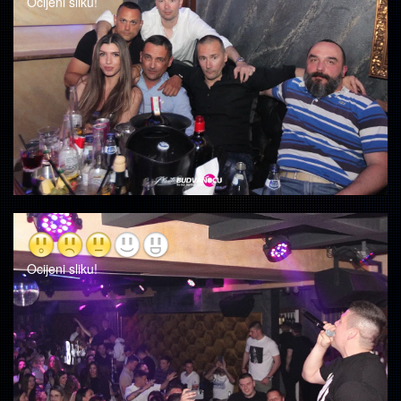
Ocijeni sliku!
Ocijeni sliku!