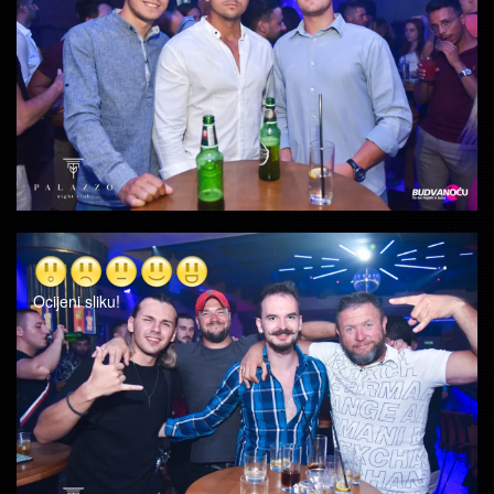
Ocijeni sliku!