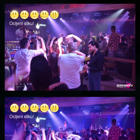
Ocijeni sliku!
Ocijeni sliku!