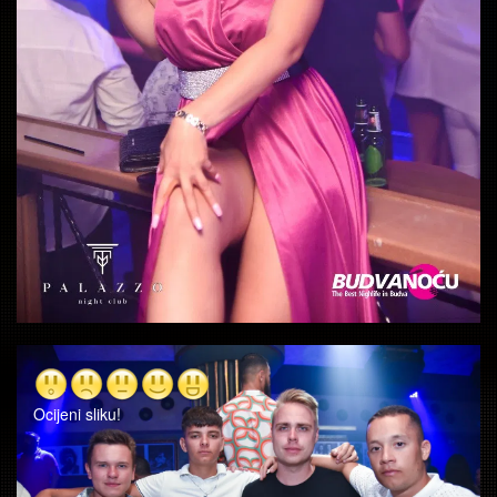
Ocijeni sliku!