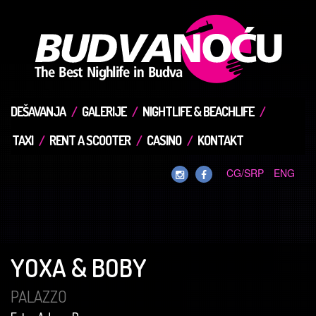
DEŠAVANJA
GALERIJE
NIGHTLIFE & BEACHLIFE
TAXI
RENT A SCOOTER
CASINO
KONTAKT
CG/SRP
ENG
YOXA & BOBY
PALAZZO