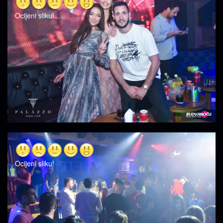
Ocijeni sliku!
Ocijeni sliku!