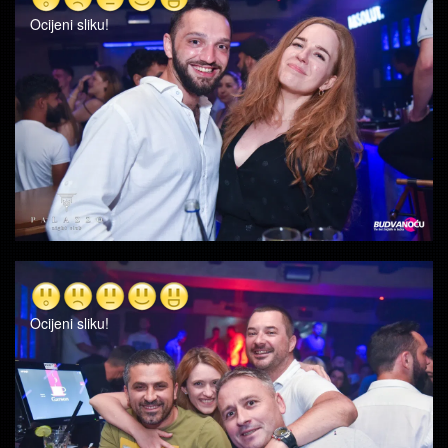
Ocijeni sliku!
Ocijeni sliku!