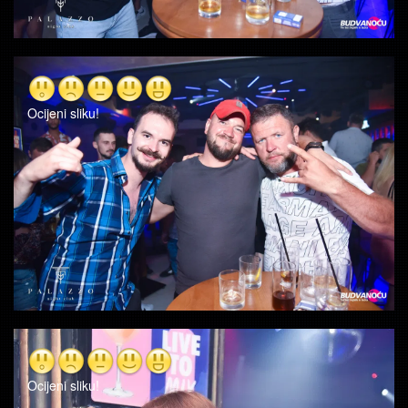
Ocijeni sliku!
Ocijeni sliku!