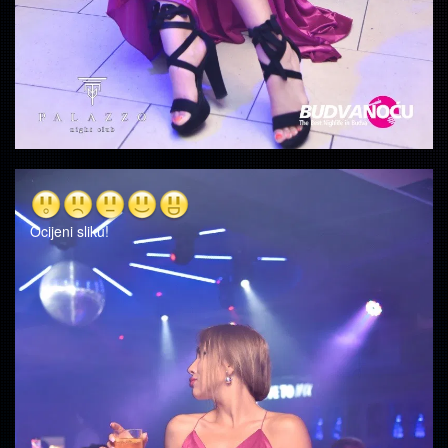
Ocijeni sliku!