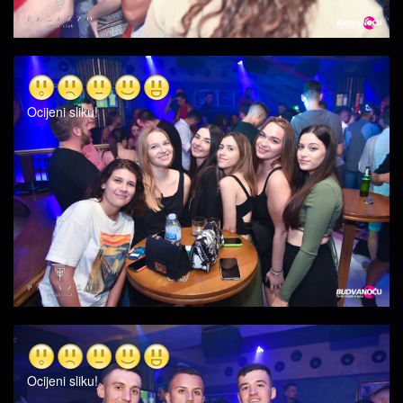
Ocijeni sliku!
Ocijeni sliku!