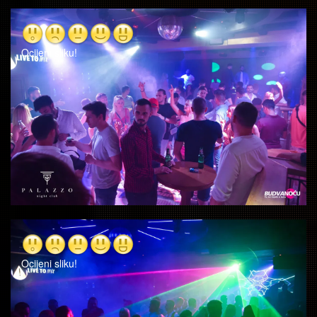
Ocijeni sliku!
Ocijeni sliku!