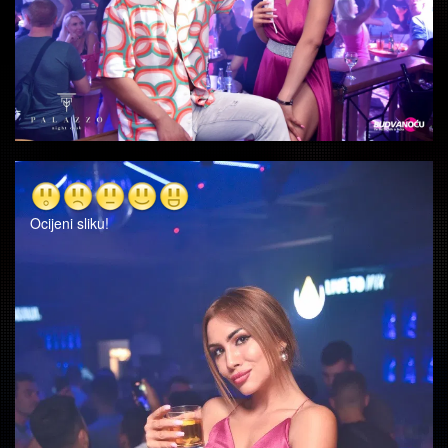
Ocijeni sliku!