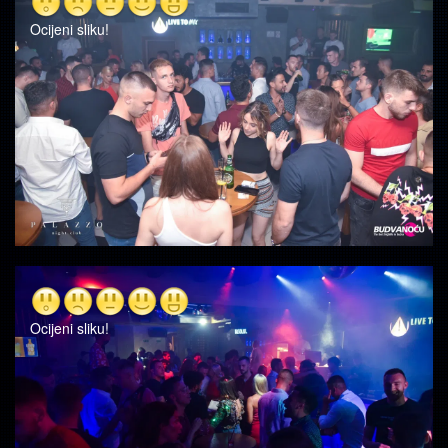
Ocijeni sliku!
Ocijeni sliku!