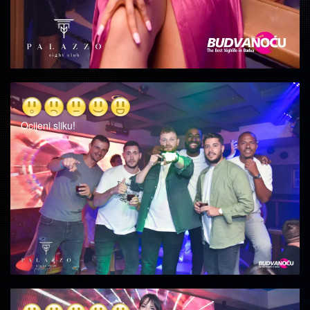
Ocijeni sliku!