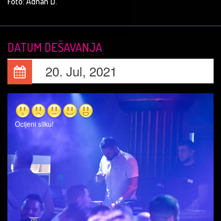
Foto: Adnan D.
DATUM DEŠAVANJA
20. Jul, 2021
Ocijeni sliku!