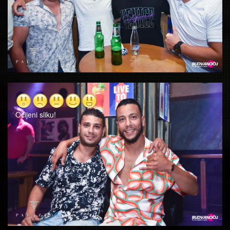
Ocijeni sliku!