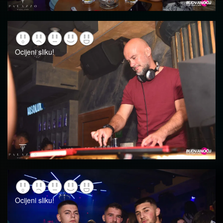
Ocijeni sliku!
Ocijeni sliku!