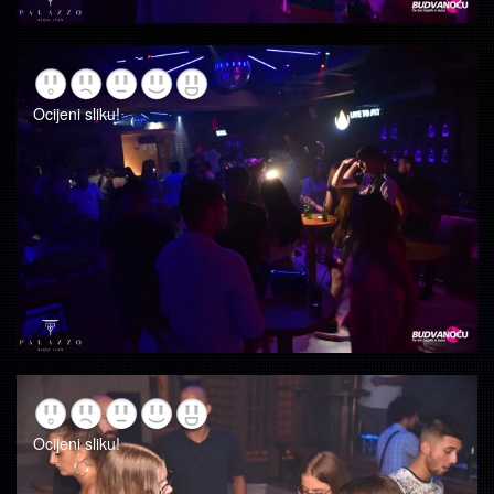
Ocijeni sliku!
Ocijeni sliku!