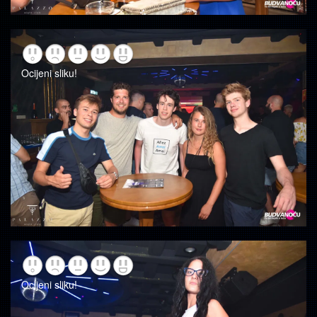
Ocijeni sliku!
Ocijeni sliku!