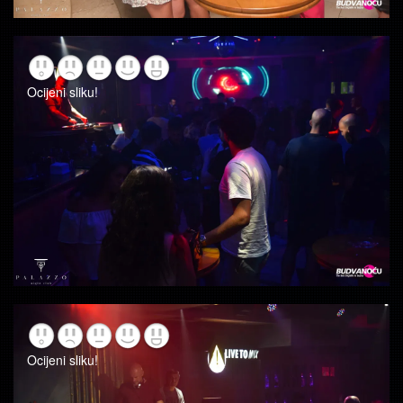
Ocijeni sliku!
Ocijeni sliku!