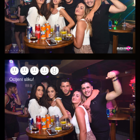
Ocijeni sliku!