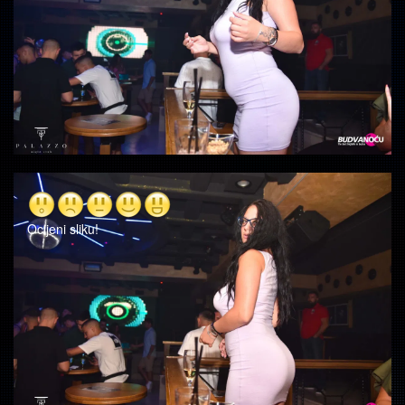
Ocijeni sliku!