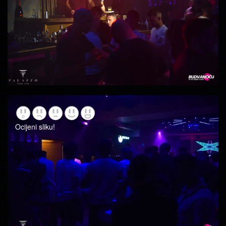
Ocijeni sliku!