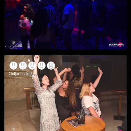
Ocijeni sliku!