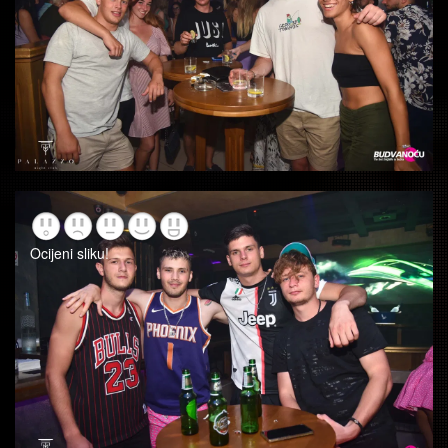
Ocijeni sliku!