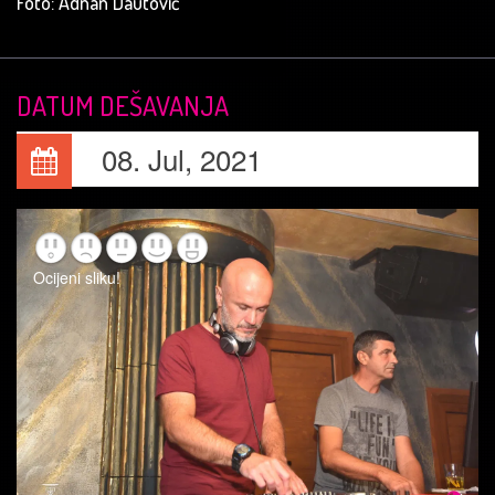
Foto: Adnan Dautović
DATUM DEŠAVANJA
08. Jul, 2021
Ocijeni sliku!