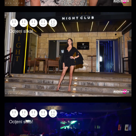
Ocijeni sliku!
Ocijeni sliku!