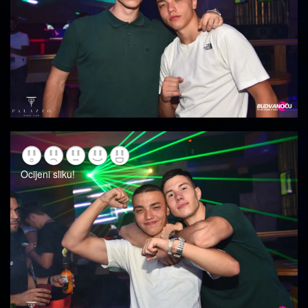
Ocijeni sliku!