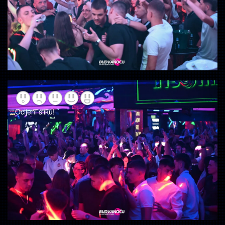
Ocijeni sliku!