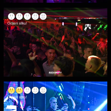
Ocijeni sliku!
Ocijeni sliku!