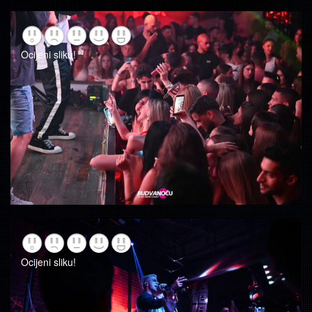
Ocijeni sliku!
Ocijeni sliku!