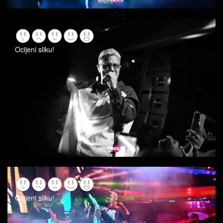
Ocijeni sliku!
Ocijeni sliku!