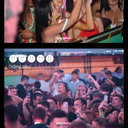
Ocijeni sliku!