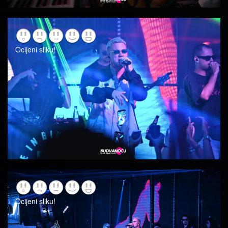
Ocijeni sliku!
Ocijeni sliku!