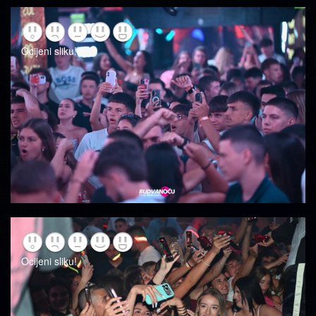
Ocijeni sliku!
Ocijeni sliku!