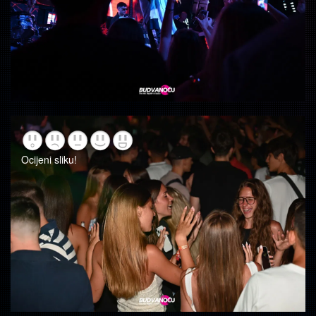
Ocijeni sliku!