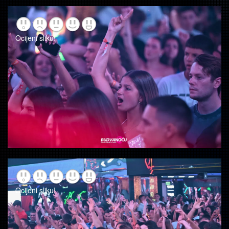
Ocijeni sliku!
Ocijeni sliku!