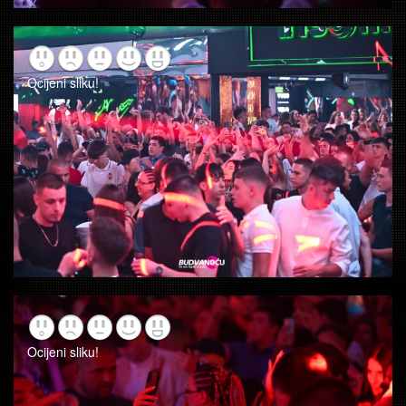
Ocijeni sliku!
Ocijeni sliku!