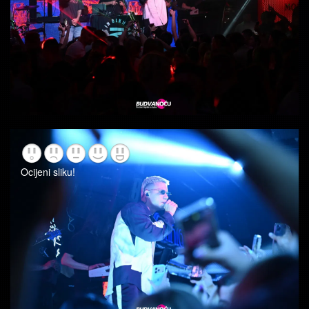
Ocijeni sliku!