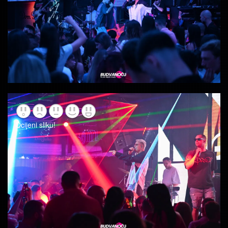
Ocijeni sliku!